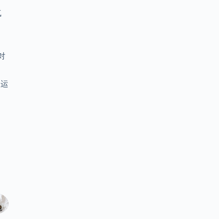
气
对
、运