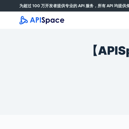
为超过 100 万开发者提供专业的 API 服务，所有 API 均提
跳
过
内
容
【API