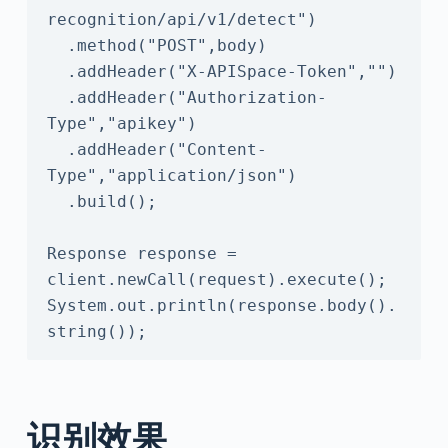
recognition/api/v1/detect")

  .method("POST",body)

  .addHeader("X-APISpace-Token","")

  .addHeader("Authorization-
Type","apikey")

  .addHeader("Content-
Type","application/json")

  .build();

Response response = 
client.newCall(request).execute();

System.out.println(response.body().
string());
识别效果