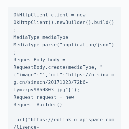
OkHttpClient client = new 
OkHttpClient().newBuilder().build()
;

MediaType mediaType = 
MediaType.parse("application/json")
;

RequestBody body = 
RequestBody.create(mediaType, "
{"image":"","url":"https://n.sinaim
g.cn/sinacn/20171023/72b6-
fymzzpv9860803.jpg"}");

Request request = new 
Request.Builder()

.url("https://eolink.o.apispace.com
/lisence-