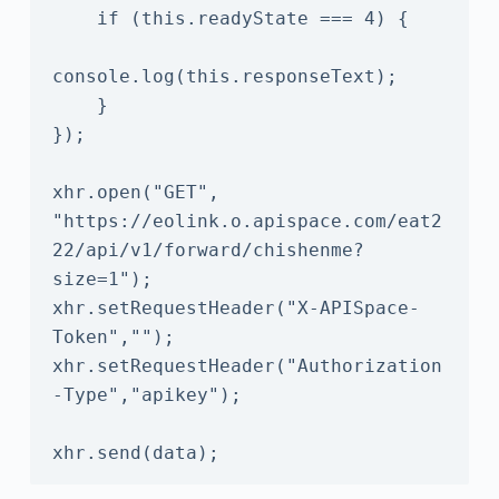
    if (this.readyState === 4) {

console.log(this.responseText);

    }

});

xhr.open("GET", 
"https://eolink.o.apispace.com/eat2
22/api/v1/forward/chishenme?
size=1");

xhr.setRequestHeader("X-APISpace-
Token","");

xhr.setRequestHeader("Authorization
-Type","apikey");

xhr.send(data);