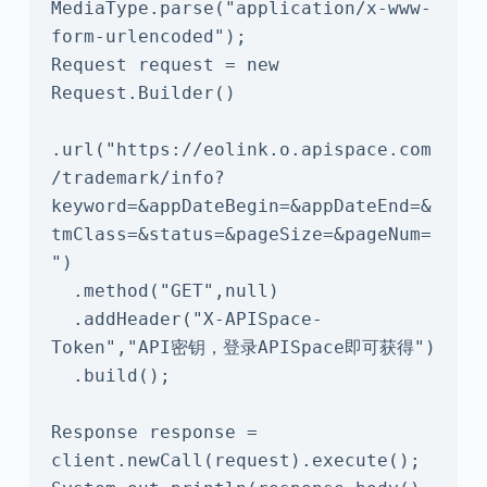
MediaType.parse("application/x-www-
form-urlencoded");

Request request = new 
Request.Builder()

.url("https://eolink.o.apispace.com
/trademark/info?
keyword=&appDateBegin=&appDateEnd=&
tmClass=&status=&pageSize=&pageNum=
")

  .method("GET",null)

  .addHeader("X-APISpace-
Token","API密钥，登录APISpace即可获得")

  .build();

Response response = 
client.newCall(request).execute();
