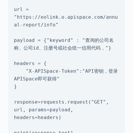
url = 
"https://eolink.o.apispace.com/annu
al-report/info"

payload = {"keyword" : "查询的公司名
称、公司id、注册号或社会统一信用代码，"}

headers = {

    "X-APISpace-Token":"API密钥，登录
APISpace即可获得"

}

response=requests.request("GET", 
url, params=payload, 
headers=headers)

print(response.text)