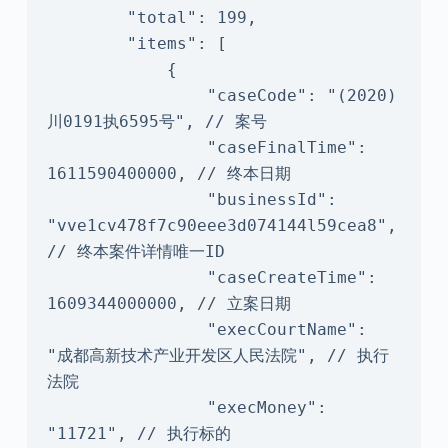
        "total": 199,

        "items": [

            {

                "caseCode": "(2020)
川0191执6595号", // 案号

                "caseFinalTime": 
1611590400000, // 终本日期

                "businessId": 
"vve1cv478f7c90eee3d074144l59cea8", 
// 终本案件详情唯一ID

                "caseCreateTime": 
1609344000000, // 立案日期

                "execCourtName": 
"成都高新技术产业开发区人民法院", // 执行
法院

                "execMoney": 
"11721", // 执行标的
