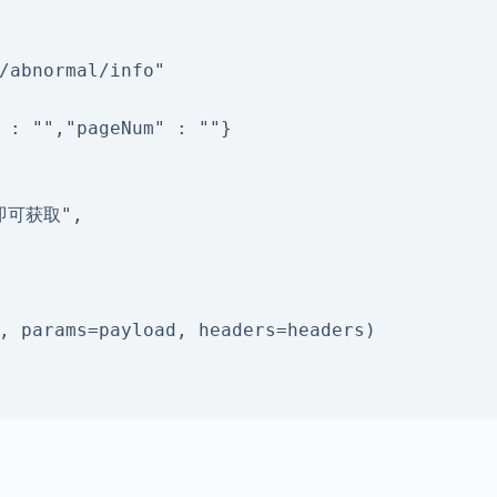
/abnormal/info"

 : "","pageNum" : ""}

, params=payload, headers=headers)
