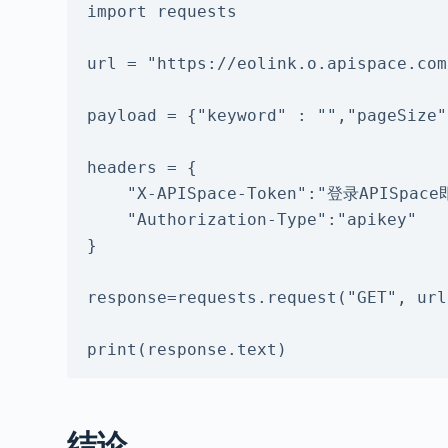
import requests

url = "https://eolink.o.apispace.com
payload = {"keyword" : "","pageSize"
headers = {

    "X-APISpace-Token":"登录APISpace即可获取",

    "Authorization-Type":"apikey"

}

response=requests.request("GET", url
print(response.text)
结论