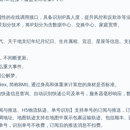
场景属性的在线调用接口，具备识别IP真人度，提升风控和反欺诈等
场景划分技术，将IP划分为含数据中心、交换中心、家庭宽带、
气、天干地支纪年纪月纪日、生肖属相、宜忌、星座等信息。支
，不间断更新。
么重大事件。
周公解梦。
 Index, 简称BMI), 通过身高和体重来计算您的身材是否标准。
司的快递信息查询。自动识别快递公司及单号，服务器毫秒响应，
阅与推送、H5物流轨迹、单号识别】支持单号的订阅与推送，
调地址。地图轨迹支持在地图中展示包裹运输轨迹。包括顺丰、
单号，识别单号不收费，订阅后的推送消息不扣费。