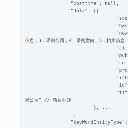
                "costtime": null,

                "data": [{

                                "score": 0.9574359,

                                "hasFile": 0,

                                "newsTypeID": 2, // 项目信息类别，1：招标信息，2：中标
信息，3：采购合同，4：采购意向，5：拍卖信息

                                "cityCode": "510100", // 市编码

                                "publish": "2023-01-18 22:41:27", // 项目发布时间

                                "collectWebID": 1396, // 发布网站ID

                                "proviceCode": "510000", // 省编码

                                "isHasFile": false, // 是否有附件

                                "id": 125829541, // 项目id

                                "title": "青海省某单位数字乡村试点支撑服务采购项目_中选结
果公示" // 项目标题

                        }, ...

                ],

                "keyWordEntityType": null,
