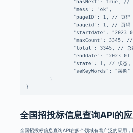
                "hasNext": true, // 是否有下一页

                "mess": "ok",

                "pageID": 1, // 页码

                "pageid": 1, // 页码

                "startdate": "2023-01-01 00:00:00", // 开始时间

                "maxCount": 3345, // 总数

                "total": 3345, // 总数

                "enddate": "2023-01-18 23:59:59", // 结束时间

                "state": 1, // 状态，1：成功，其他都是失败

                "seKeyWords": "采购" // 搜索值

        }

}
全国招投标信息查询API的
全国招投标信息查询API在多个领域有着广泛的应用