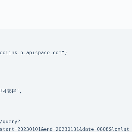
eolink.o.apispace.com")

/query?
start=20230101&end=20230131&date=0808&lonlat