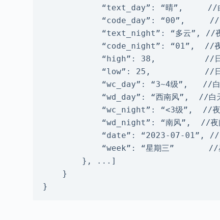
            “text_day”: “晴”,     //白天天气现象

            “code_day”: “00”,     //白天天气现象编码

            “text_night”: “多云”, //夜间天气现象

            “code_night”: “01”,  //夜间天气现象编码

            “high”: 38,          //日最高气温，单位℃

            “low”: 25,           //日最低气温，单位℃

            “wc_day”: “3~4级”,   //白天风力级别

            “wd_day”: “西南风”,  //白天风向

            “wc_night”: “<3级”,  //夜间风力级别

            “wd_night”: “南风”,  //夜间风向

            “date”: “2023-07-01”, //日期(当地时间)

            “week”: “星期三”       //星期

        }, ...]

    }

}