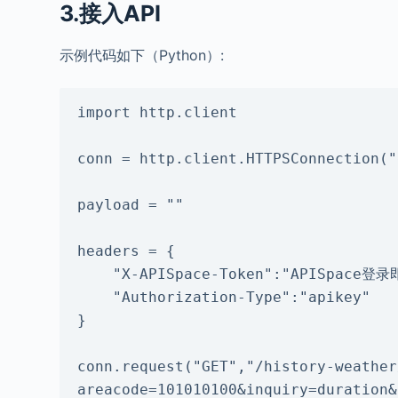
3.接入API
示例代码如下（Python）:
import http.client

conn = http.client.HTTPSConnection("
payload = ""

headers = {

    "X-APISpace-Token":"APISpace登录即可获得",

    "Authorization-Type":"apikey"

}

conn.request("GET","/history-weather
areacode=101010100&inquiry=duration&