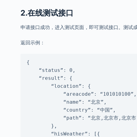
2.在线测试接口
申请接口成功，进入测试页面，即可测试接口。测试成
返回示例：
{

    “status”: 0,

    “result”: {

        “location”: {

            “areacode”: “101010100”, //城市ID

            “name”: “北京”,          //城市中文名

            “country”: “中国”,       //所属国家

            “path”: “北京,北京市,北京市,中国” //行政区划分路径

        },

        “hisWeather”: [{
