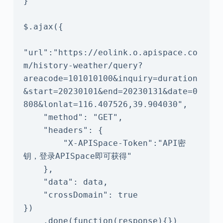
}

$.ajax({

"url":"https://eolink.o.apispace.co
m/history-weather/query?
areacode=101010100&inquiry=duration
&start=20230101&end=20230131&date=0
808&lonlat=116.407526,39.904030",

    "method": "GET",

    "headers": {

        "X-APISpace-Token":"API密
钥，登录APISpace即可获得"

    },

    "data": data,

    "crossDomain": true

})

    .done(function(response){})
