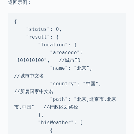
返回示例：
{

    "status": 0,

    "result": {

        "location": {

            "areacode": 
"101010100",   //城市ID

            "name": "北京",               
//城市中文名

            "country": "中国",           
//所属国家中文名

            "path": "北京,北京市,北京
市,中国"   //行政区划路径

        },

        "hisWeather": [

            {
