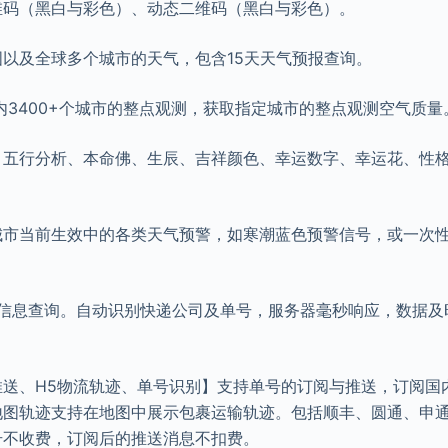
维码（黑白与彩色）、动态二维码（黑白与彩色）。
以及全球多个城市的天气，包含15天天气预报查询。
内3400+个城市的整点观测，获取指定城市的整点观测空气质量
：五行分析、本命佛、生辰、吉祥颜色、幸运数字、幸运花、性
城市当前生效中的各类天气预警，如寒潮蓝色预警信号，或一次
递信息查询。自动识别快递公司及单号，服务器毫秒响应，数据及
推送、H5物流轨迹、单号识别】支持单号的订阅与推送，订阅国
地图轨迹支持在地图中展示包裹运输轨迹。包括顺丰、圆通、申
号不收费，订阅后的推送消息不扣费。