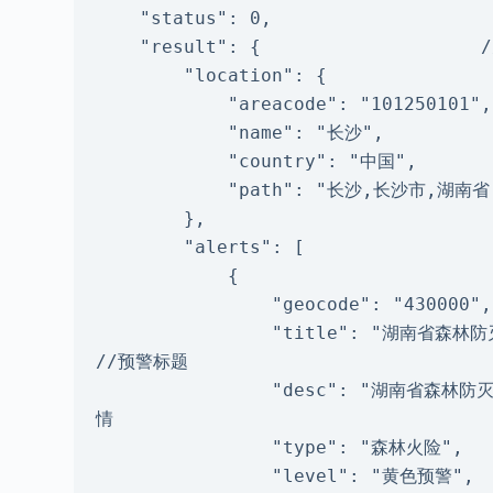
    "status": 0,

    "result": {                    //传areacode的返回示例

        "location": {

            "areacode": "101250101",        //城市ID

            "name": "长沙",                        //城市中文名

            "country": "中国",                //所属国家中文名

            "path": "长沙,长沙市,湖南省,中国"            //行政区划路径

        },

        "alerts": [

            {

                "geocode": "430000",                //预警地区编码

                "title": "湖南省森林防灭火指挥部发布森林火险黄色预警[Ⅲ级/较重]",                
//预警标题

                "desc": "湖南省森林防灭火指挥部2月27日发布森林火险黄色预警：未来……",//预警详
情

                "type": "森林火险",                        //预警类型

                "level": "黄色预警",                        //预警等级
