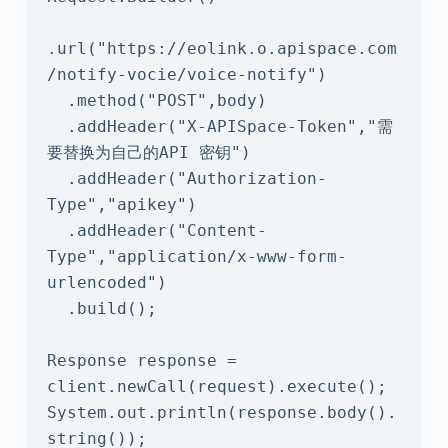
.url("https://eolink.o.apispace.com
/notify-vocie/voice-notify")

  .method("POST",body)

  .addHeader("X-APISpace-Token","需
要替换为自己的API 密钥")

  .addHeader("Authorization-
Type","apikey")

  .addHeader("Content-
Type","application/x-www-form-
urlencoded")

  .build();

Response response = 
client.newCall(request).execute();

System.out.println(response.body().
string());