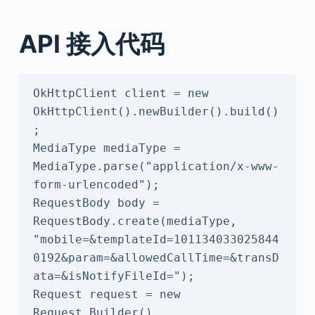
API 接入代码
OkHttpClient client = new 
OkHttpClient().newBuilder().build()
;

MediaType mediaType = 
MediaType.parse("application/x-www-
form-urlencoded");

RequestBody body = 
RequestBody.create(mediaType, 
"mobile=&templateId=101134033025844
0192&param=&allowedCallTime=&transD
ata=&isNotifyFileId=");

Request request = new 
Request.Builder()
