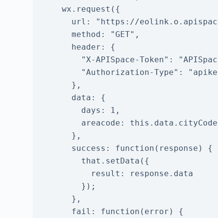
    wx.request({

      url: "https://eolink.o.apispace.com/5345645/lives_geo/v001/xianxing",

      method: "GET",

      header: {

        "X-APISpace-Token": "APISpace 提供的 API 密钥",

        "Authorization-Type": "apikey"

      },

      data: {

        days: 1,

        areacode: this.data.cityCode

      },

      success: function(response) {

        that.setData({

          result: response.data

        });

      },

      fail: function(error) {
