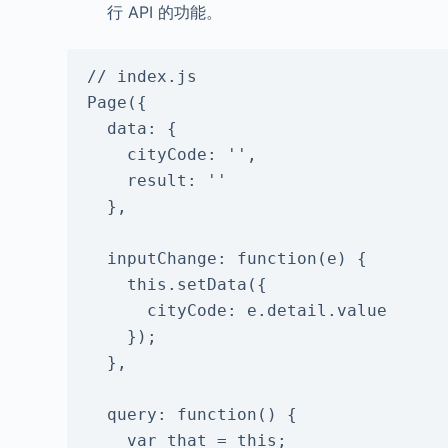
行 API 的功能。
// index.js

Page({

  data: {

    cityCode: '',

    result: ''

  },

  inputChange: function(e) {

    this.setData({

      cityCode: e.detail.value

    });

  },

  query: function() {

    var that = this;
