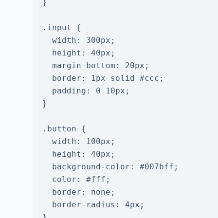
}

.input {

  width: 300px;

  height: 40px;

  margin-bottom: 20px;

  border: 1px solid #ccc;

  padding: 0 10px;

}

.button {

  width: 100px;

  height: 40px;

  background-color: #007bff;

  color: #fff;

  border: none;

  border-radius: 4px;

}
