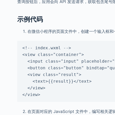
查询按钮后，应用会向 API 发送请求，获取包含尾
示例代码
在微信小程序的页面文件中，创建一个输入框和
<!-- index.wxml -->

<view class="container">

  <input class="input" placeholder="请输入城市编码" bindinput="inputChange" />

  <button class="button" bindtap="query">查询</button>

  <view class="result">

    <text>{{result}}</text>

  </view>

</view>
在页面对应的 JavaScript 文件中，编写