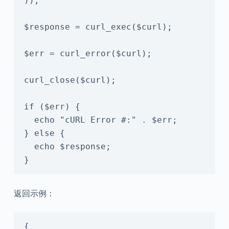
));

$response = curl_exec($curl);

$err = curl_error($curl);

curl_close($curl);

if ($err) {

  echo "cURL Error #:" . $err;

} else {

  echo $response;

}
返回示例：
{
