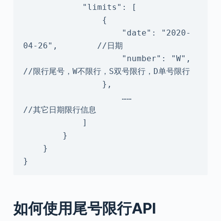
            "limits": [

                {

                    "date": "2020-
04-26",        //日期

                    "number": "W",                
//限行尾号，W不限行，S双号限行，D单号限行

                },

                    ……            
//其它日期限行信息

            ]

        }

    }

}
如何使用尾号限行API