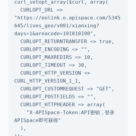
curl_setopt_array($curl, array(

  CURLOPT_URL => 
"https://eolink.o.apispace.com/5345
645/lives_geo/v001/xianxing?
days=1&areacode=101010100",

  CURLOPT_RETURNTRANSFER => true,

  CURLOPT_ENCODING => "",

  CURLOPT_MAXREDIRS => 10,

  CURLOPT_TIMEOUT => 30,

  CURLOPT_HTTP_VERSION => 
CURL_HTTP_VERSION_1_1,

  CURLOPT_CUSTOMREQUEST => "GET",

  CURLOPT_POSTFIELDS => "",

  CURLOPT_HTTPHEADER => array(

    "X-APISpace-Token:API密钥，登录
APISpace即可获得"

  ),
