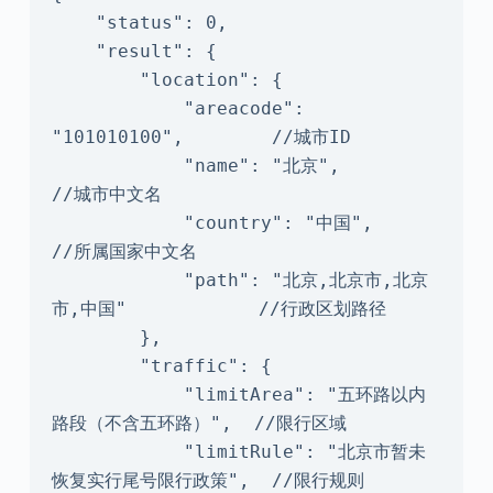
    "status": 0,

    "result": {

        "location": {

            "areacode": 
"101010100",        //城市ID

            "name": "北京",                
//城市中文名

            "country": "中国",                
//所属国家中文名

            "path": "北京,北京市,北京
市,中国"            //行政区划路径

        },

        "traffic": {

            "limitArea": "五环路以内
路段（不含五环路）",  //限行区域

            "limitRule": "北京市暂未
恢复实行尾号限行政策",  //限行规则
