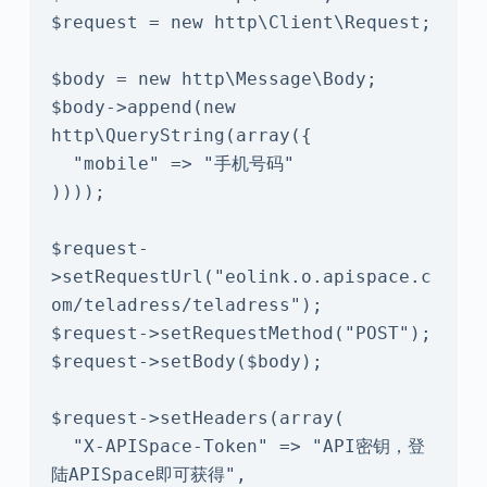
$request = new http\Client\Request;

$body = new http\Message\Body;

$body->append(new 
http\QueryString(array({

  "mobile" => "手机号码"

))));

$request-
>setRequestUrl("eolink.o.apispace.c
om/teladress/teladress");

$request->setRequestMethod("POST");

$request->setBody($body);

$request->setHeaders(array(

  "X-APISpace-Token" => "API密钥，登
陆APISpace即可获得",
