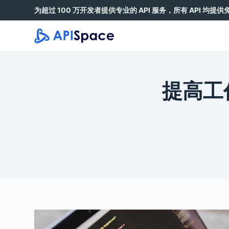
为超过 100 万开发者提供专业的 API 服务，所有 API 均提
跳
过
内
容
提高工