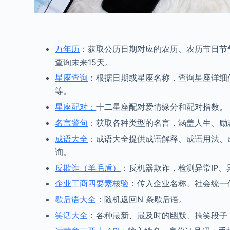
万年历
：获取公历日期对应的农历、农历节日节
查询未来15天。
星座查询
：根据日期或星座名称，查询星座详细
等。
星座配对：
十二星座配对爱情缘分和配对指数。
名言警句
：获取各种类型的名言，涵盖人生、励
成语大全
：成语大全提供成语解释、成语用法、
询。
反欺诈（羊毛盾）
：反机器欺诈，检测异常IP、
企业工商四要素核验
：传入企业名称、社会统一
歇后语大全
：随机返回N 条歇后语。
笑话大全
：各种最新、最及时的幽默、搞笑段子