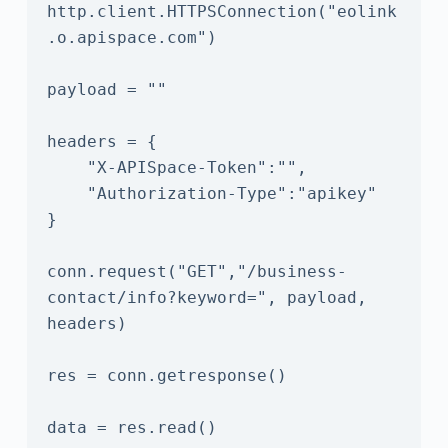
http.client.HTTPSConnection("eolink
.o.apispace.com")

payload = ""

headers = {

    "X-APISpace-Token":"",

    "Authorization-Type":"apikey"

}

conn.request("GET","/business-
contact/info?keyword=", payload, 
headers)

res = conn.getresponse()

data = res.read()
