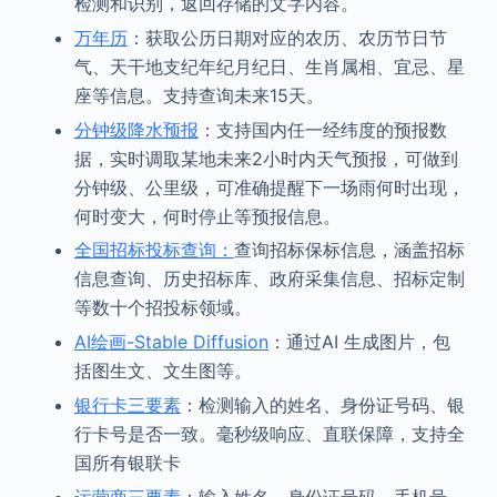
检测和识别，返回存储的文字内容。
万年历
：获取公历日期对应的农历、农历节日节
气、天干地支纪年纪月纪日、生肖属相、宜忌、星
座等信息。支持查询未来15天。
分钟级降水预报
：支持国内任一经纬度的预报数
据，实时调取某地未来2小时内天气预报，可做到
分钟级、公里级，可准确提醒下一场雨何时出现，
何时变大，何时停止等预报信息。
全国招标投标查询：
查询招标保标信息，涵盖招标
信息查询、历史招标库、政府采集信息、招标定制
等数十个招投标领域。
AI绘画-Stable Diffusion
：通过AI 生成图片，包
括图生文、文生图等。
银行卡三要素
：检测输入的姓名、身份证号码、银
行卡号是否一致。毫秒级响应、直联保障，支持全
国所有银联卡
运营商三要素
：输入姓名、身份证号码、手机号