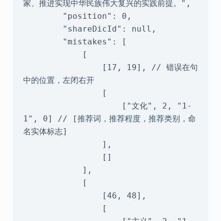
家、推进实现中华民族伟大复兴的实践前提。",

        "position": 0,

        "shareDicId": null,

        "mistakes": [

            [

                [17, 19], // 错误在句
中的位置，左闭右开

                [

                    ["文化", 2, "1-
1", 0] // [推荐词，推荐程度，推荐类别，命
名实体标志]

                ],

                []

            ],

            [

                [46, 48],

                [
