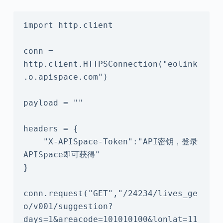
import http.client

conn = 
http.client.HTTPSConnection("eolink
.o.apispace.com")

payload = ""

headers = {

    "X-APISpace-Token":"API密钥，登录
APISpace即可获得"

}

conn.request("GET","/24234/lives_ge
o/v001/suggestion?
days=1&areacode=101010100&lonlat=11