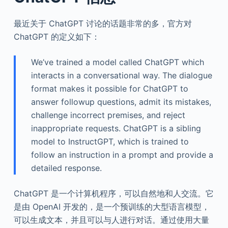
最近关于 ChatGPT 讨论的话题非常的多，官方对
ChatGPT 的定义如下：
We’ve trained a model called ChatGPT which
interacts in a conversational way. The dialogue
format makes it possible for ChatGPT to
answer followup questions, admit its mistakes,
challenge incorrect premises, and reject
inappropriate requests. ChatGPT is a sibling
model to InstructGPT, which is trained to
follow an instruction in a prompt and provide a
detailed response.
ChatGPT 是一个计算机程序，可以自然地和人交流。它
是由 OpenAI 开发的，是一个预训练的大型语言模型，
可以生成文本，并且可以与人进行对话。通过使用大量