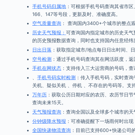
手机号码归属地
：可根据手机号码查询其省市区
166、147等号段，更新及时、准确度高。
空气质量查询
： 查询国内3400+个城市的整
历史天气预报：
可查询国内指定城市的历史天气预
的历史预报数据查询，同时也支持国内任意经纬
日出日落
：获取指定城市/地点每日日出时间、
空号检测
：通过手机号码查询其在网活跃度，返
手机在网状态
：支持传入三大运营商的号码，查
、
手机号码实时检测
：传入手机号码，实时查询号
关机、疑似关机 、停机 、不存在的号码等。支持
万年历
：获取公历日期对应的农历、农历节日节
查询未来15天。
天气预报查询
：查询全国以及全球多个城市的天
分钟级降水预报
：可准确提醒下一场雨何时出现
全国快递物流查询
：目前已支持600+快递公