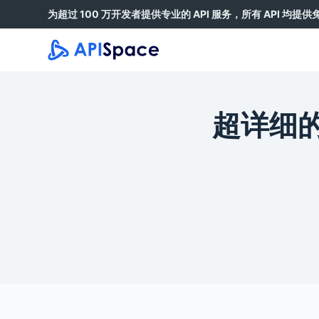
为超过 100 万开发者提供专业的 API 服务，所有 API 均提
跳
过
内
容
超详细的