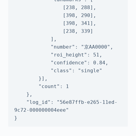
                [238, 288],

                [398, 290],

                [398, 341],

                [238, 339]

            ],

            "number": "京AA0000",

            "roi_height": 51,

            "confidence": 0.84,

            "class": "single"

        }],

        "count": 1

    },

    "log_id": "56e87ffb-e265-11ed-
9c72-000000004eee"

}