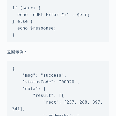
if ($err) {

  echo "cURL Error #:" . $err;

} else {

  echo $response;

}
返回示例：
{

    "msg": "success",

    "statusCode": "00020",

    "data": {

        "result": [{

            "rect": [237, 288, 397, 
341],

            "landmarks": [
