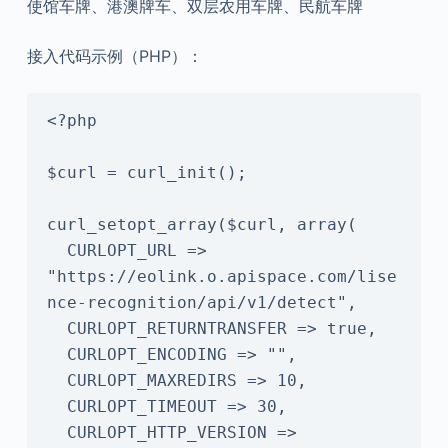
使馆车牌、港澳牌车、双层农用车牌、民航车牌
接入代码示例（PHP）：
<?php

$curl = curl_init();

curl_setopt_array($curl, array(

  CURLOPT_URL => 
"https://eolink.o.apispace.com/lise
nce-recognition/api/v1/detect",

  CURLOPT_RETURNTRANSFER => true,

  CURLOPT_ENCODING => "",

  CURLOPT_MAXREDIRS => 10,

  CURLOPT_TIMEOUT => 30,

  CURLOPT_HTTP_VERSION => 