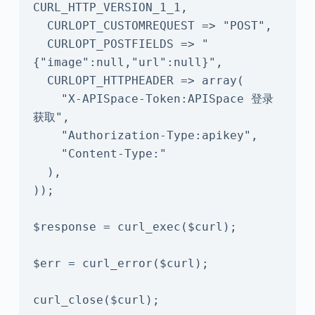
CURL_HTTP_VERSION_1_1,

  CURLOPT_CUSTOMREQUEST => "POST",

  CURLOPT_POSTFIELDS => "
{"image":null,"url":null}",

  CURLOPT_HTTPHEADER => array(

    "X-APISpace-Token:APISpace 登录
获取",

    "Authorization-Type:apikey",

    "Content-Type:"

  ),

));

$response = curl_exec($curl);

$err = curl_error($curl);

curl_close($curl);
