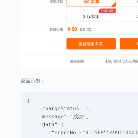
返回示例：
{

    "chargeStatus":1,

    "message":"成功",

    "data":{

        "orderNo":"011569554991100011",
