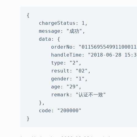
{

    chargeStatus: 1,

    message: "成功",

    data: {

        orderNo: "011569554991100011",

        handleTime: "2018-06-28 15:32:32",

        type: "2",

        result: "02",

        gender: "1",

        age: "29",

        remark: "认证不一致"

    },

    code: "200000"

}