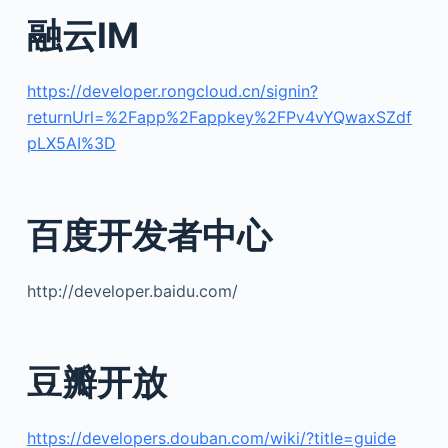
融云IM
https://developer.rongcloud.cn/signin?
returnUrl=%2Fapp%2Fappkey%2FPv4vYQwaxSZdf
pLX5AI%3D
百度开发者中心
http://developer.baidu.com/
豆瓣开放
https://developers.douban.com/wiki/?title=guide