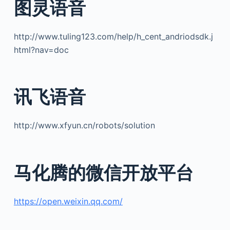
图灵语音
http://www.tuling123.com/help/h_cent_andriodsdk.j
html?nav=doc
讯飞语音
http://www.xfyun.cn/robots/solution
马化腾的微信开放平台
https://open.weixin.qq.com/