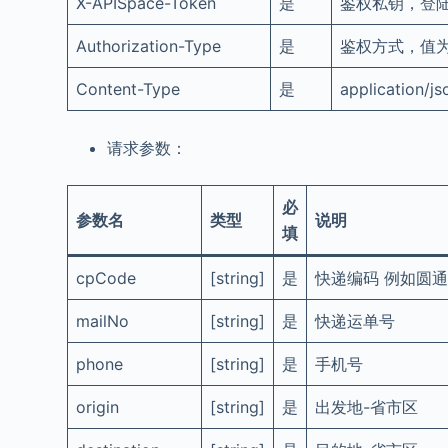
X-APISpace-Token
是
鉴权私钥，登陆 
Authorization-Type
是
鉴权方式，值为：
Content-Type
是
application/js
请求参数：
必
参数名
类型
说明
填
cpCode
[string]
是
快递编码 例如圆
mailNo
[string]
是
快递运单号
phone
[string]
是
手机号
origin
[string]
是
出发地-省市区