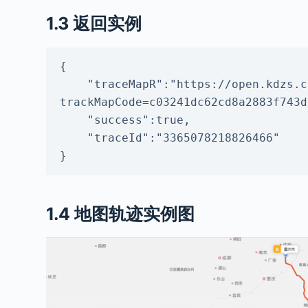
1.3 返回实例
{

    "traceMapR":"https://open.kdzs.com/toolRes/amap?
trackMapCode=c03241dc62cd8a2883f743d
    "success":true,

    "traceId":"3365078218826466"

}
1.4 地图轨迹实例图