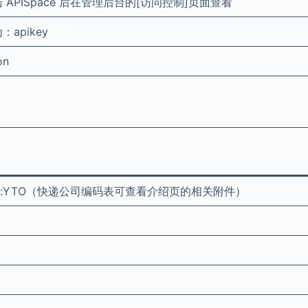
APISpace 后在管理后台的[访问控制]页面查看
apikey
on
通:YTO（快递公司编码表可查看介绍页的相关附件）