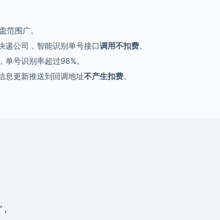
涵盖范围广。
快递公司，智能识别单号接口
调用不扣费
。
，单号识别率超过98%。
信息更新推送到回调地址
不产生扣费
。