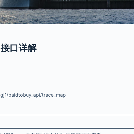
询
接口详解
j1/paidtobuy_api/trace_map