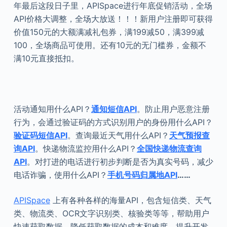
年最后这段日子里，APISpace进行年底促销活动，全场
API价格大调整，全场大放送！！！新用户注册即可获得
价值150元的大额满减礼包券，满199减50，满399减
100，全场商品可使用。还有10元的无门槛券，金额不
满10元直接抵扣。
活动通知用什么API？
通知短信API
。防止用户恶意注册
行为，会通过验证码的方式识别用户的身份用什么API？
验证码短信API
。查询最近天气用什么API？
天气预报查
询API
。快递物流监控用什么API？
全国快递物流查询
API
。对打进的电话进行初步判断是否为真实号码，减少
电话诈骗，使用什么API？
手机号码归属地API
……
APISpace
上有各种各样的海量API，包含短信类、天气
类、物流类、OCR文字识别类、核验类等等，帮助用户
快速获取数据，降低获取数据的成本和难度，提升开发