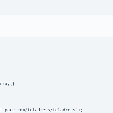
rray({

ispace.com/teladress/teladress");
