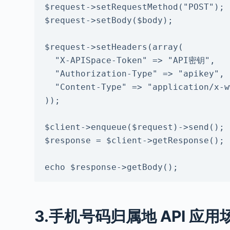
$request->setRequestMethod("POST");

$request->setBody($body);

$request->setHeaders(array(

  "X-APISpace-Token" => "API密钥",

  "Authorization-Type" => "apikey",

  "Content-Type" => "application/x-www-form-urlencoded"

));

$client->enqueue($request)->send();

$response = $client->getResponse();

echo $response->getBody();
3.
手机号码归属地
API
应用