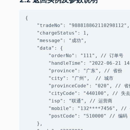
{

    "tradeNo": "988818862110298112",

    "chargeStatus": 1,

    "message": "成功",

    "data": {

        "orderNo": "111", // 订单号

        "handleTime": "2022-06-21 14:53:08", // 查询时间

        "province": "广东", // 省份

        "city": "广州",  // 城市

        "provinceCode": "020", // 省份编码

        "cityCode": "440100", // 失去编码

        "isp": "联通", // 运营商

        "mobile": "132****7456", // 手机号

        "postCode": "510000" // 编码

    },
