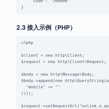
    "code": "200000"

}
2.3 接入示例（PHP）
<?php

$client = new http\Client;

$request = new http\Client\Request;

$body = new http\Message\Body;

$body->append(new http\QueryString(a
  "mobile" => ""

))));

$request->setRequestUrl("eolink.o.ap