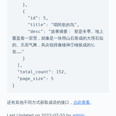
    },

    {

      "id": 5,

      "title": "唱民歌的鸟",

      "desc": "故事摘要： 那是冬季。地上
覆盖着一层雪，就像是一块用山石凿成的大理石似
的。天高气爽，风尖锐得像矮神①锤炼成的匕
首……"

    }

  ],

  "total_count": 152,

  "page_size": 5

}
还有其他不同方式获取成语的接口，
点此查看
。
Last Updated on 2022-07-20 by
admin