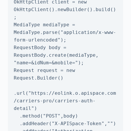
OkHttpClient client = new 
OkHttpClient().newBuilder().build()
;

MediaType mediaType = 
MediaType.parse("application/x-www-
form-urlencoded");

RequestBody body = 
RequestBody.create(mediaType, 
"name=&idNum=&mobile=");

Request request = new 
Request.Builder()

.url("https://eolink.o.apispace.com
/carriers-pro/carriers-auth-
detail")

  .method("POST",body)

  .addHeader("X-APISpace-Token","")
