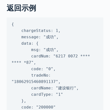
返回示例
{

    chargeStatus: 1,

    message: "成功",

    data: {

        msg: "成功",

        cardNum: "6217 0072 **** 
**** *87",

        code: "0",

        tradeNo: 
"18062915460891137",

        cardName: "建设银行",

        cardType: "1"

    },

    code: "200000"
