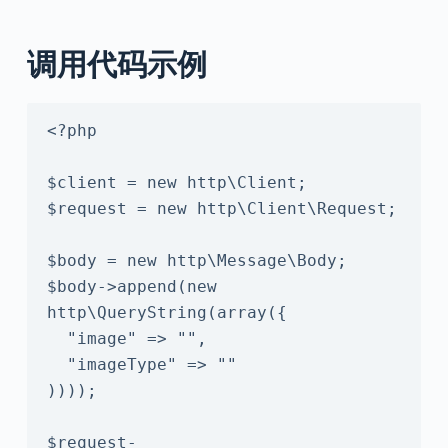
调用代码示例
<?php

$client = new http\Client;

$request = new http\Client\Request;

$body = new http\Message\Body;

$body->append(new 
http\QueryString(array({

  "image" => "",

  "imageType" => ""

))));

$request-