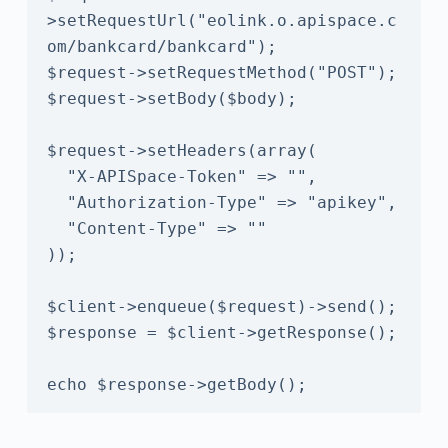
>setRequestUrl("eolink.o.apispace.c
om/bankcard/bankcard");

$request->setRequestMethod("POST");

$request->setBody($body);

$request->setHeaders(array(

  "X-APISpace-Token" => "",

  "Authorization-Type" => "apikey",

  "Content-Type" => ""

));

$client->enqueue($request)->send();

$response = $client->getResponse();

echo $response->getBody();