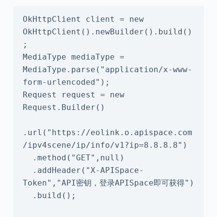
OkHttpClient client = new 
OkHttpClient().newBuilder().build()
;

MediaType mediaType = 
MediaType.parse("application/x-www-
form-urlencoded");

Request request = new 
Request.Builder()

.url("https://eolink.o.apispace.com
/ipv4scene/ip/info/v1?ip=8.8.8.8")

  .method("GET",null)

  .addHeader("X-APISpace-
Token","API密钥，登录APISpace即可获得")

  .build();
