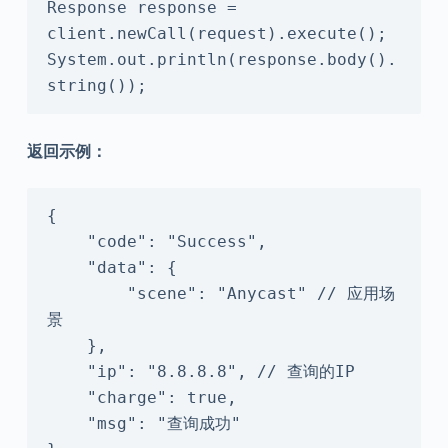
Response response = 
client.newCall(request).execute();

System.out.println(response.body().
string());
返回示例：
{

    "code": "Success",

    "data": {

        "scene": "Anycast" // 应用场
景

    },

    "ip": "8.8.8.8", // 查询的IP

    "charge": true,

    "msg": "查询成功"
