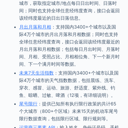
城市，获取指定城市/地点每日日出时间、日落时
间；同时也支持全球任意经纬度查询，接口会返回
该经纬度最近的日出日落信息。
月出月落和月相
：支持国内3400+个城市以及国
际4万个城市的月出月落和月相数据；同时也支持
全球任意经纬度查询，接口会返回该经纬度最近的
月出月落和月相数据；包括每日月出时间、月落时
间、月相、受照占比、月相相位角、下一个新月时
间、下一个满月时间等数据。
未来7天生活指数
：支持国内3400+个城市以及国
际4万个城市的天气指数数据，包括晨练、洗车、
穿衣、感冒、运动、旅游、舒适度、紫外线、钓
鱼、晾晒、过敏、啤酒（12项，有详细说明）。
尾号限行
：提供已知所有执行限行政策的共计65
个大城市（800+个区域）未来15天的机动车尾号
限行数据查询，包括限行区域、限行规则等。
运营商三要素 API
：输入姓名、身份证号码、手机