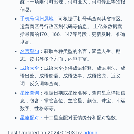
醒下一场雨何时出现，何时变大，何时停止等预报
信息。
手机号码归属地
：可根据手机号码查询其省市区、
运营商区号行政区划代码等信息。 上亿条数据囊
括最新的170、166、147等号段，更新及时、准确
度高。
名言警句
：获取各种类型的名言，涵盖人生、励
志、读书等多个方面，内容丰富。
成语大全
：成语大全提供成语解释、成语用法、成
语出处、成语谜语、成语故事、成语接龙、近义
词、反义词等查询。
星座查询
：根据日期或星座名称，查询星座详细信
息，包含：掌管宫位、主管星、颜色、珠宝、幸运
数字、性格等等。
星座配对：
十二星座配对爱情缘分和配对指数。
Last Updated on 2024-01-03 by
admin