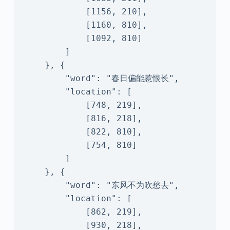
            [1156, 210],

            [1160, 810],

            [1092, 810]

        ]

    }, {

        "word": "春日偏能惹恨长",

        "location": [

            [748, 219],

            [816, 218],

            [822, 810],

            [754, 810]

        ]

    }, {

        "word": "东风不为吹愁去",

        "location": [

            [862, 219],

            [930, 218],
