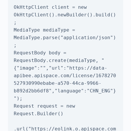
OkHttpClient client = new 
OkHttpClient().newBuilder().build()
;

MediaType mediaType = 
MediaType.parse("application/json")
;

RequestBody body = 
RequestBody.create(mediaType, "
{"image":"","url":"https://data-
apibee.apispace.com/license/1678270
527930990ebabe-a570-44ca-9966-
b892d2bb6df8","language":"CHN_ENG"}
");

Request request = new 
Request.Builder()

.url("https://eolink.o.apispace.com