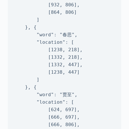
            [932, 806],

            [864, 806]

        ]

    }, {

        "word": "春思",

        "location": [

            [1238, 218],

            [1332, 218],

            [1332, 447],

            [1238, 447]

        ]

    }, {

        "word": "贾至",

        "location": [

            [624, 697],

            [666, 697],

            [666, 806],
