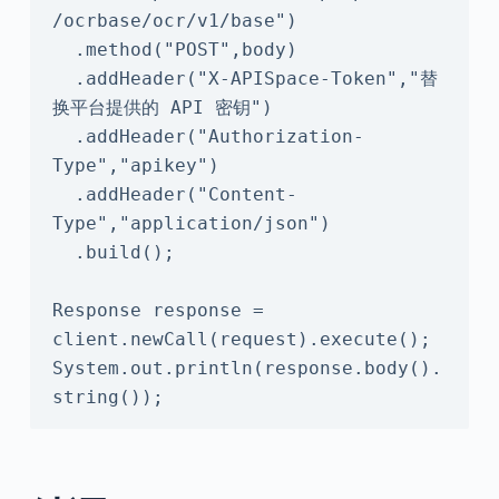
/ocrbase/ocr/v1/base")

  .method("POST",body)

  .addHeader("X-APISpace-Token","替
换平台提供的 API 密钥")

  .addHeader("Authorization-
Type","apikey")

  .addHeader("Content-
Type","application/json")

  .build();

Response response = 
client.newCall(request).execute();

System.out.println(response.body().
string());