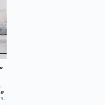
产
要。
保护
效地
手