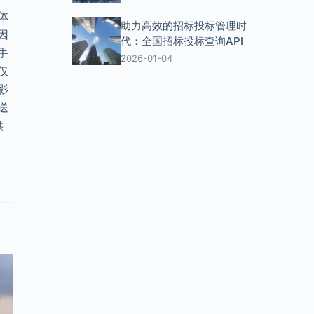
体
助力高效的招标投标管理时
因
代：全国招标投标查询API
手
2026-01-04
仅
影
送
供