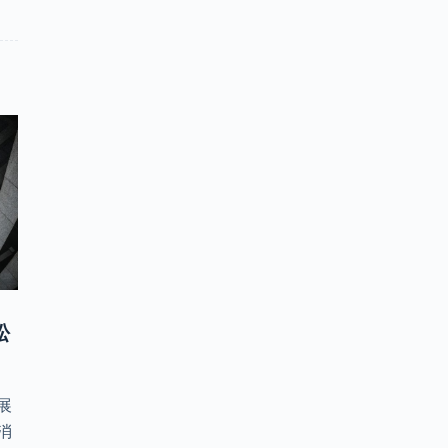
松
展
消