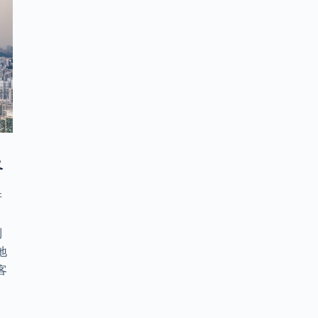
及
许
。
到
地
客