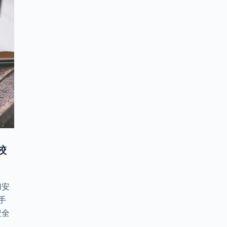
校
和安
手
安全